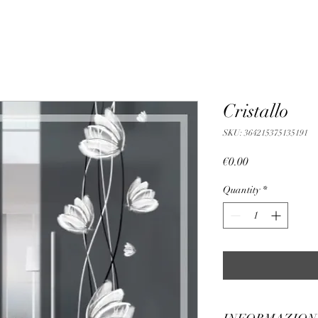
Cristallo
SKU: 364215375135191
Price
€0.00
Quantity
*