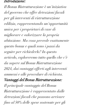
Introduzione:
Il Bonus Ristrutturazione è un'iniziativa 
del governo che offre detrazioni fiscali 
per gli interventi di ristrutturazione 
edilizia, rappresentando un'opportunità 
unica per i proprietari di case di 
migliorare e valorizzare la propria 
abitazione. Ma cosa prevede esattamente 
questo bonus e quali sono i passi da 
seguire per richiederlo? In questo 
articolo, esploreremo tutto quello che c'è 
da sapere sul Bonus Ristrutturazione 
2024, dai vantaggi offerti agli interventi 
ammessi e alle procedure di richiesta.
Vantaggi del Bonus Ristrutturazione:
Il principale vantaggio del Bonus 
Ristrutturazione è rappresentato dalle 
detrazioni fiscali che possono arrivare 
fino al 50% delle spese sostenute per gli 