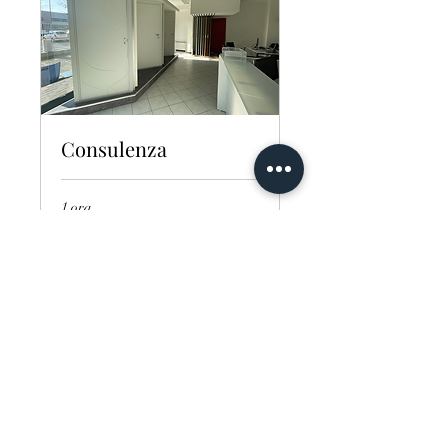
Consulenza
1 ora
Gratis
Gratis
Prenota
Email
sito@eagroupsrl.it
P.IVA e C.F.
10381030963