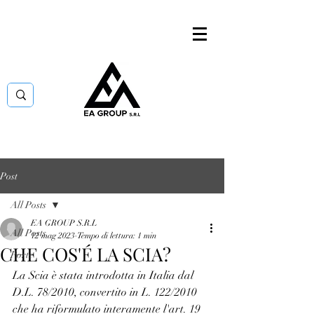
Post
All Posts
EA GROUP S.R.L
All Posts
12 mag 2023
Tempo di lettura: 1 min
CHE COS'É LA SCIA?
Porte
La Scia è stata introdotta in Italia dal 
D.L. 78/2010, convertito in L. 122/2010 
che ha riformulato interamente l'art. 19 